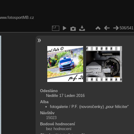
& www.fotosportMB.cz
506/541
Odesláno
Neděle 17 Leden 2016
Alba
fotogalerie
/
P.F. (novoročenky) „pour féliciter“
Návštěv
15023
Bodové hodnocení
bez hodnocení